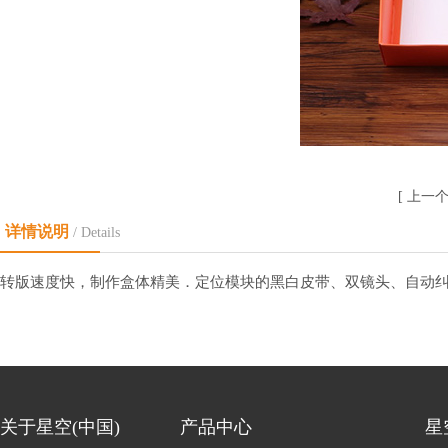
[
上一
详情说明
/ Details
转版速度快，制作盒体精美．定位模块的黑白皮带、双镜头、自动
关于星空(中国)
产品中心
星