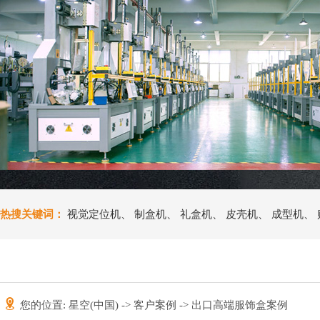
热搜关键词：
视觉定位机
、
制盒机
、
礼盒机
、
皮壳机
、
成型机
、
您的位置:
星空(中国)
->
客户案例
-> 出口高端服饰盒案例