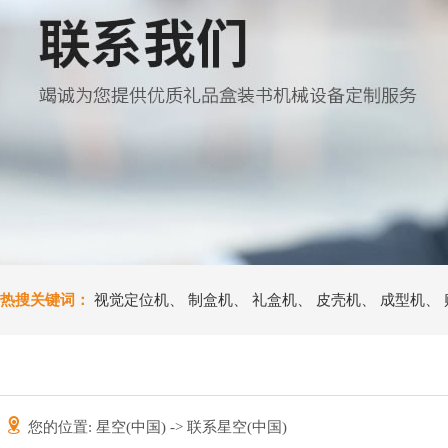
热搜关键词：
视觉定位机
、
制盒机
、
礼盒机
、
皮壳机
、
成型机
、
您的位置:
星空(中国)
-> 联系星空(中国)