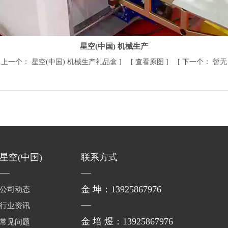
星空(中国) 机械生产
[
上一个：
星空(中国) 机械生产礼品盒
] [
查看原图
] [
下一个：
暂
星空(中国)
联系方式
金 坤：13925867976
公司动态
行业资讯
金 培 煜：13925867976
常见问题