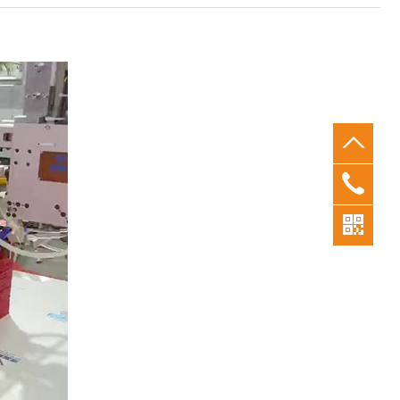
0769-
26380
183