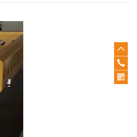
0769-
26380
183