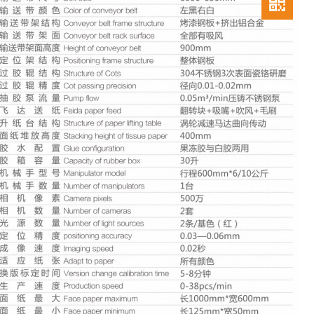
0769-
26380
183